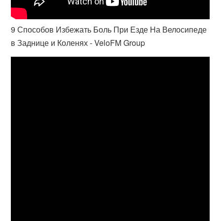
9 Способов Избежать Боль При Езде На Велосипеде
в Заднице и Коленях - VeloFM Group