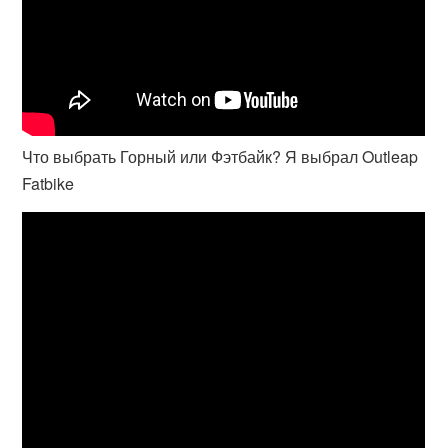
Что выбрать Горный или Фэтбайк? Я выбрал Outleap
Fatbike