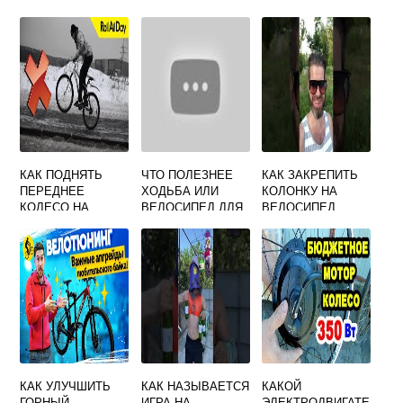
ВЕЛОСИПЕДА
ЧТОБЫ НЕ
БОЛЕЛИ КОЛЕНИ
КАК ПОДНЯТЬ
ЧТО ПОЛЕЗНЕЕ
КАК ЗАКРЕПИТЬ
ПЕРЕДНЕЕ
ХОДЬБА ИЛИ
КОЛОНКУ НА
КОЛЕСО НА
ВЕЛОСИПЕД ДЛЯ
ВЕЛОСИПЕД
ВЕЛОСИПЕДЕ
ПОХУДЕНИЯ
КАК УЛУЧШИТЬ
КАК НАЗЫВАЕТСЯ
КАКОЙ
ГОРНЫЙ
ИГРА НА
ЭЛЕКТРОДВИГАТЕ