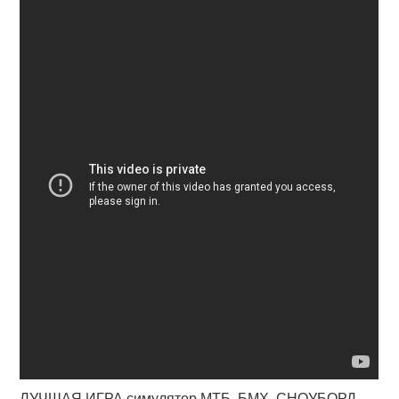
ЛУЧШАЯ ИГРА симулятор МТБ, БМХ, СНОУБОРД -