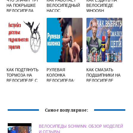
НА ПОКРЫШКЕ
ВЕЛОСИПЕДНЫЙ
ВЕЛОСИПЕДЕ
ВЕЛОСИПЕДА
НАСОС
WHOOSH
КАК ПОДТЯНУТЬ
РУЛЕВАЯ
КАК СМАЗАТЬ
ТОРМОЗА НА
КОЛОНКА
ПОДШИПНИКИ НА
ВЕЛОСИПЕДЕ С
ВЕЛОСИПЕДА:
ВЕЛОСИПЕДЕ
ДИСКОВЫМИ
УСТРОЙСТВО,
ТОРМОЗАМИ
ВИДЫ И
SHIMANO
ХАРАКТЕРИСТИК
И, УСТАНОВКА И
СМАЗКА
Самое популярное:
ВЕЛОСИПЕДЫ SCHWINN: ОБЗОР МОДЕЛЕЙ
И ОТЗЫВЫ