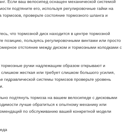
ланг. Если ваш велосипед оснащен механической системой
мости подтяните его, используя регулировочные гайки на
а тормозов, проверьте состояние тормозного шланга и
есь, что тормозной диск находится в центре тормозной
е позицию, пользуясь регулировочными винтами или просто
номерное отстояние между диском и тормозными колодками с
то тормозные ручки надлежащим образом открывают и
 слишком жесткая или требует слишком большого усилия,
ае гидравлической системы тормозов проверьте уровень
и.
ильно подтянуть тормоза на вашем велосипеде с дисковыми
одимости лучше обратиться к опытному механику или
екомендаций по обслуживанию вашей конкретной модели
педа