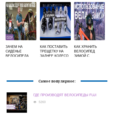
НА ЗИМУ
ЗАЧЕМ НА
КАК ПОСТАВИТЬ
КАК ХРАНИТЬ
СИДЕНЬЕ
ТРЕЩЕТКУ НА
ВЕЛОСИПЕД
ВЕЛОСИПЕДА
ЗАДНЕЕ КОЛЕСО
ЗИМОЙ С
ДЫРКА
ВЕЛОСИПЕДА
ГИДРАВЛИЧЕСКИ
МИ ТОРМОЗАМИ
Самое популярное:
ГДЕ ПРОИЗВОДЯТ ВЕЛОСИПЕДЫ FUJI
5260