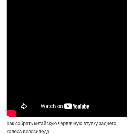
Как собрать китайскую червячную втулку заднего
колеса велосипеда!