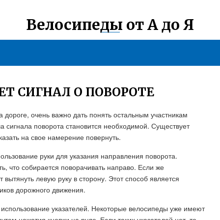
Велосипеды от А до Я
ЕТ СИГНАЛ О ПОВОРОТЕ
а дороге, очень важно дать понять остальным участникам
ча сигнала поворота становится необходимой. Существует
казать на свое намерение повернуть.
льзование руки для указания направления поворота.
ть, что собирается поворачивать направо. Если же
 вытянуть левую руку в сторону. Этот способ является
иков дорожного движения.
- использование указателей. Некоторые велосипеды уже имеют
утем нажатия кнопки на руле. Если таких указателей нет, то