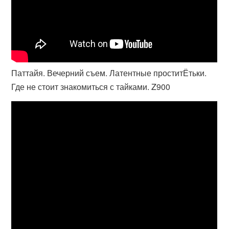
Паттайя. Вечерний съем. Латентные проститЁтьки.
Где не стоит знакомиться с тайками. Z900