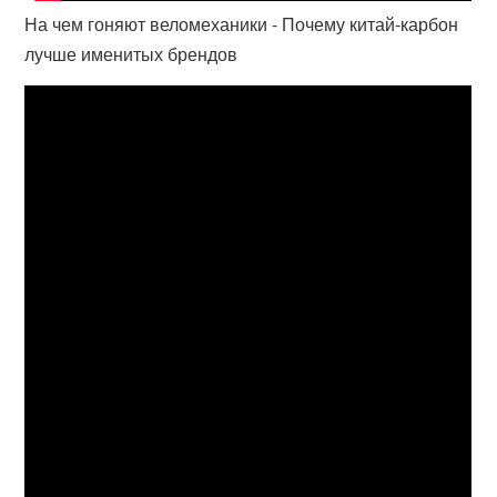
На чем гоняют веломеханики - Почему китай-карбон
лучше именитых брендов