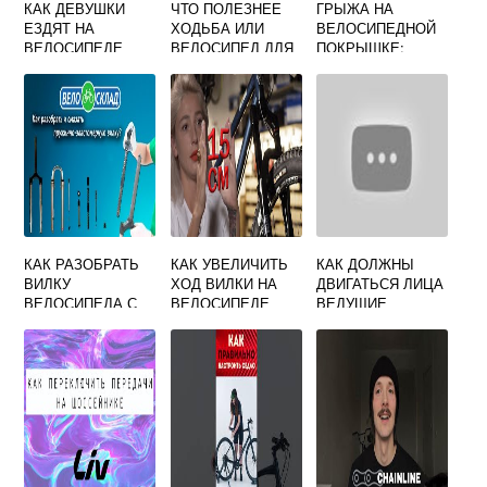
КАК ДЕВУШКИ
ЧТО ПОЛЕЗНЕЕ
ГРЫЖА НА
ЕЗДЯТ НА
ХОДЬБА ИЛИ
ВЕЛОСИПЕДНОЙ
ВЕЛОСИПЕДЕ
ВЕЛОСИПЕД ДЛЯ
ПОКРЫШКЕ:
ПОХУДЕНИЯ
ПОЧЕМУ
ПОЯВЛЯЕТСЯ,
КАК УБРАТЬ?
КАК РАЗОБРАТЬ
КАК УВЕЛИЧИТЬ
КАК ДОЛЖНЫ
ВИЛКУ
ХОД ВИЛКИ НА
ДВИГАТЬСЯ ЛИЦА
ВЕЛОСИПЕДА С
ВЕЛОСИПЕДЕ
ВЕДУЩИЕ
БЛОКИРОВКОЙ
МОТОЦИКЛ
МОПЕД ИЛИ
ВЕЛОСИПЕД