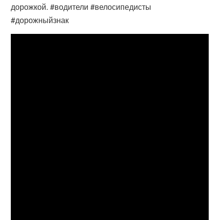
дорожкой. #водители #велосипедисты
#дорожныйзнак