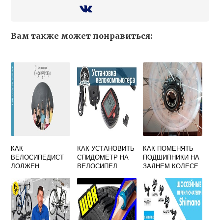
Вам также может понравиться:
КАК
КАК УСТАНОВИТЬ
КАК ПОМЕНЯТЬ
ВЕЛОСИПЕДИСТ
СПИДОМЕТР НА
ПОДШИПНИКИ НА
ДОЛЖЕН
ВЕЛОСИПЕД
ЗАДНЕМ КОЛЕСЕ
ИНФОРМИРОВАТЬ
СКОРОСТНОГО
ДРУГИХ
ВЕЛОСИПЕДА
УЧАСТНИКОВ
СТЕЛС
ДВИЖЕНИЯ О
НАМЕРЕНИИ
ОСТАНОВИТЬСЯ