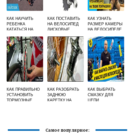
КАК НАУЧИТЬ
КАК ПОСТАВИТЬ
КАК УЗНАТЬ
РЕБЕНКА
НА ВЕЛОСИПЕД
РАЗМЕР КАМЕРЫ
КАТАТЬСЯ НА
ДИСКОВЫЕ
НА ВЕЛОСИПЕДЕ
ВЕЛОСИПЕДЕ
ТОРМОЗА
ВИДЕО
ВМЕСТО
ОБОДНЫХ
КАК ПРАВИЛЬНО
КАК РАЗОБРАТЬ
КАК ВЫБРАТЬ
УСТАНОВИТЬ
ЗАДНЮЮ
СМАЗКУ ДЛЯ
ТОРМОЗНЫЕ
КАРЕТКУ НА
ЦЕПИ
РУЧКИ НА
СКОРОСТНОМ
ВЕЛОСИПЕДА
ШОССЕЙНОМ
ВЕЛОСИПЕДЕ
ВЕЛОСИПЕДЕ
Самое популярное: