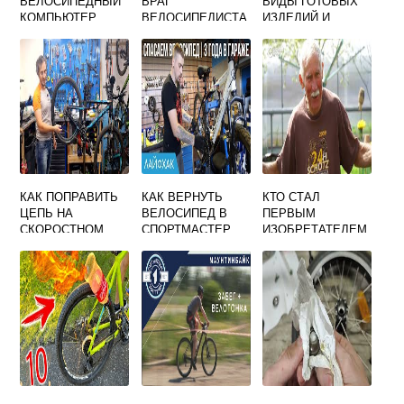
ВЕЛОСИПЕДНЫЙ
ВРАГ
ВИДЫ ГОТОВЫХ
КОМПЬЮТЕР
ВЕЛОСИПЕДИСТА
ИЗДЕЛИЙ И
WEST BIKING
ИНСТРУКЦИЯ ПО
ИЗГОТОВЛЕНИЮ
КАК ПОПРАВИТЬ
КАК ВЕРНУТЬ
КТО СТАЛ
ЦЕПЬ НА
ВЕЛОСИПЕД В
ПЕРВЫМ
СКОРОСТНОМ
СПОРТМАСТЕР
ИЗОБРЕТАТЕЛЕМ
ВЕЛОСИПЕДЕ
ВЕЛОСИПЕДА В
РОССИИ