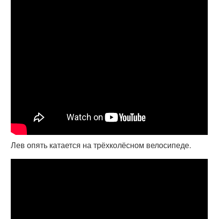
Лев опять катается на трёхколёсном велосипеде.