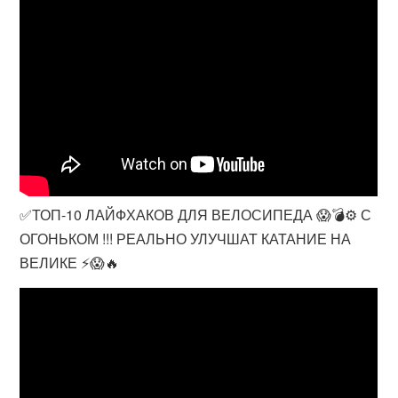
✅ТОП-10 ЛАЙФХАКОВ ДЛЯ ВЕЛОСИПЕДА 😱💣⚙️ С
ОГОНЬКОМ !!! РЕАЛЬНО УЛУЧШАТ КАТАНИЕ НА
ВЕЛИКЕ ⚡️😱🔥