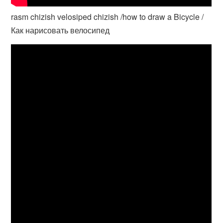
rasm chizish velosiped chizish /how to draw a Bicycle /
Как нарисовать велосипед