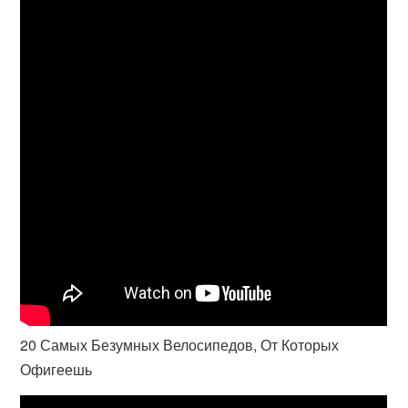
20 Самых Безумных Велосипедов, От Которых
Офигеешь