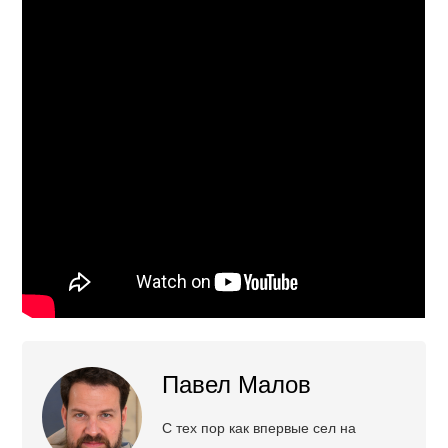
Павел Малов
С тех пор как впервые сел на