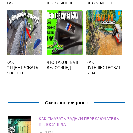
ТАК
ВЕЛОСИПЕДЕ
ВЕЛОСИПЕДЕ
ПОДОРОЖАЛИ
КАК
ЧТО ТАКОЕ БМВ
КАК
ОТЦЕНТРОВАТЬ
ВЕЛОСИПЕД
ПУТЕШЕСТВОВАТ
КОЛЕСО
Ь НА
ВЕЛОСИПЕДА В
ВЕЛОСИПЕДЕ
ДОМАШНИХ
УСЛОВИЯХ
Самое популярное:
КАК СМАЗАТЬ ЗАДНИЙ ПЕРЕКЛЮЧАТЕЛЬ
ВЕЛОСИПЕДА
2874