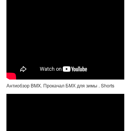
Антиобзор BMX. Прокачал БМХ для зимы . Shorts