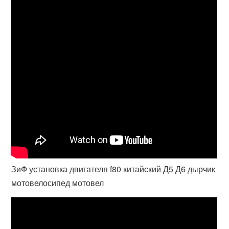
ЗиФ установка двигателя f80 китайский Д5 Д6 дырчик
мотовелосипед мотовел