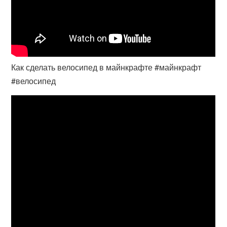
Как сделать велосипед в майнкрафте #майнкрафт
#велосипед