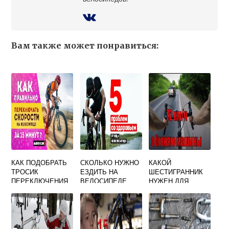
Вам также может понравиться:
КАК ПОДОБРАТЬ
СКОЛЬКО НУЖНО
КАКОЙ
ТРОСИК
ЕЗДИТЬ НА
ШЕСТИГРАННИК
ПЕРЕКЛЮЧЕНИЯ
ВЕЛОСИПЕДЕ
НУЖЕН ДЛЯ
СКОРОСТЕЙ НА
ЧТОБЫ СЖЕЧЬ
ВЕЛОСИПЕДА
ВЕЛОСИПЕДЕ
500 КАЛОРИЙ