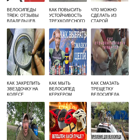
ВЕЛОСИПЕДЫ
КАК ПОВЫСИТЬ
ЧТО МОЖНО
TREK: ОТЗЫВЫ
УСТОЙЧИВОСТЬ
СДЕЛАТЬ ИЗ
ВЛАДЕЛЬЦЕВ,
ТРЕХКОЛЕСНОГО
СТАРОЙ
ТЕХНОЛОГИИ
ВЕЛОСИПЕДА
ВЕЛОСИПЕДНОЙ
ИЗГОТОВЛЕНИЯ,
ПОКРЫШКИ
ОБЗОР МОДЕЛЕЙ
КАК ЗАКРЕПИТЬ
КАК МЫТЬ
КАК СМАЗАТЬ
ЗВЕЗДОЧКУ НА
ВЕЛОСИПЕД
ТРЕЩЕТКУ
КОЛЕСЕ
КЕРХЕРОМ
ВЕЛОСИПЕДА
ВЕЛОСИПЕДА
ЗАДНЕГО КОЛЕСА
ДЛЯ
ВЕЛОМОТОРА