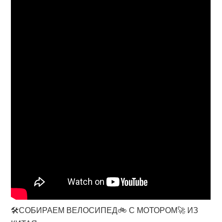
🛠СОБИРАЕМ ВЕЛОСИПЕД🚲 С МОТОРОМ🚀 ИЗ