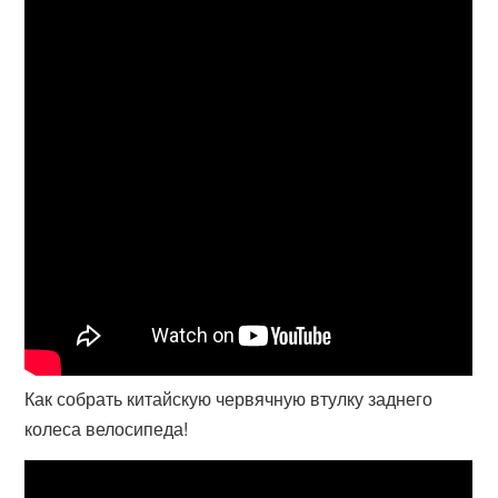
Как собрать китайскую червячную втулку заднего
колеса велосипеда!