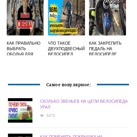
КАК ПРАВИЛЬНО
ЧТО ТАКОЕ
КАК ЗАКРЕПИТЬ
ВЫБРАТЬ
ДВУХПОДВЕСНЫЙ
ПЕДАЛЬ НА
ОБОДЬЯ ДЛЯ
ВЕЛОСИПЕД
ВЕЛОСИПЕДЕ
ВЕЛОСИПЕДА
ЕСЛИ СОРВАНА
РЕЗЬБА
Самое популярное:
СКОЛЬКО ЗВЕНЬЕВ НА ЦЕПИ ВЕЛОСИПЕДА
УРАЛ
5472
КАК ПОМЕНЯТЬ ПОКРЫШКУ НА