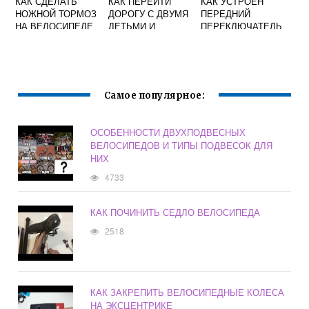
КАК СДЕЛАТЬ
КАК ПЕРЕЙТИ
КАК УСТРОЕН
НОЖНОЙ ТОРМОЗ
ДОРОГУ С ДВУМЯ
ПЕРЕДНИЙ
НА ВЕЛОСИПЕДЕ
ДЕТЬМИ И
ПЕРЕКЛЮЧАТЕЛЬ
ВМЕСТО РУЧНОГО
ВЕЛОСИПЕДОМ
СКОРОСТЕЙ НА
ВЫБЕРИТЕ ОДИН
ВЕЛОСИПЕДЕ
НАИБОЛЕЕ
ВЕРНЫЙ
ВАРИАНТ ОТВЕТА
Самое популярное:
ОСОБЕННОСТИ ДВУХПОДВЕСНЫХ
ВЕЛОСИПЕДОВ И ТИПЫ ПОДВЕСОК ДЛЯ
НИХ
4733
КАК ПОЧИНИТЬ СЕДЛО ВЕЛОСИПЕДА
2518
КАК ЗАКРЕПИТЬ ВЕЛОСИПЕДНЫЕ КОЛЕСА
НА ЭКСЦЕНТРИКЕ