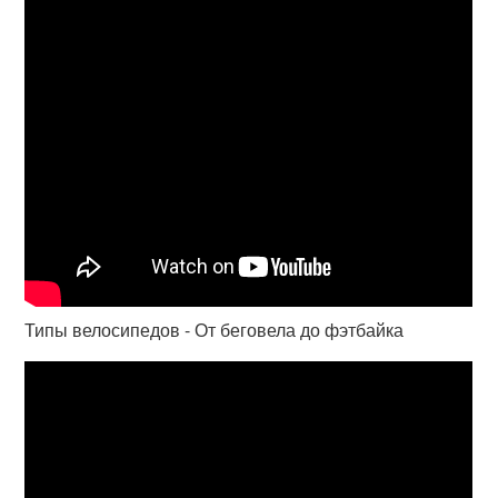
Типы велосипедов - От беговела до фэтбайка