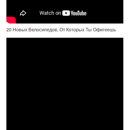
20 Новых Велосипедов, От Которых Ты Офигеешь