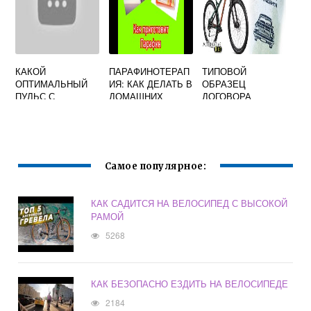
КАКОЙ
ПАРАФИНОТЕРАП
ТИПОВОЙ
ОПТИМАЛЬНЫЙ
ИЯ: КАК ДЕЛАТЬ В
ОБРАЗЕЦ
ПУЛЬС С
ДОМАШНИХ
ДОГОВОРА
ПРИЕЗДЕ НА
УСЛОВИЯХ
КУПЛИ-ПРОДАЖИ
ВЕЛОСИПЕДЕ И
ВЕЛОСИПЕДА С
ПОЧЕМУ ЭТО
РУК
ВАЖНО
Самое популярное:
КАК САДИТСЯ НА ВЕЛОСИПЕД С ВЫСОКОЙ
РАМОЙ
5268
КАК БЕЗОПАСНО ЕЗДИТЬ НА ВЕЛОСИПЕДЕ
2184