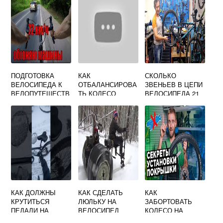
ПОДГОТОВКА
КАК
СКОЛЬКО
ВЕЛОСИПЕДА К
ОТБАЛАНСИРОВА
ЗВЕНЬЕВ В ЦЕПИ
ВЕЛОПУТЕШЕСТВ
ТЬ КОЛЕСО
ВЕЛОСИПЕДА 21
ИЯМ
ВЕЛОСИПЕДА В
СКОРОСТЬ
ДОМАШНИХ
УСЛОВИЯХ
ВИДЕО
КАК ДОЛЖНЫ
КАК СДЕЛАТЬ
КАК
КРУТИТЬСЯ
ЛЮЛЬКУ НА
ЗАБОРТОВАТЬ
ПЕДАЛИ НА
ВЕЛОСИПЕД
КОЛЕСО НА
ВЕЛОСИПЕДЕ
ВЕЛОСИПЕДЕ