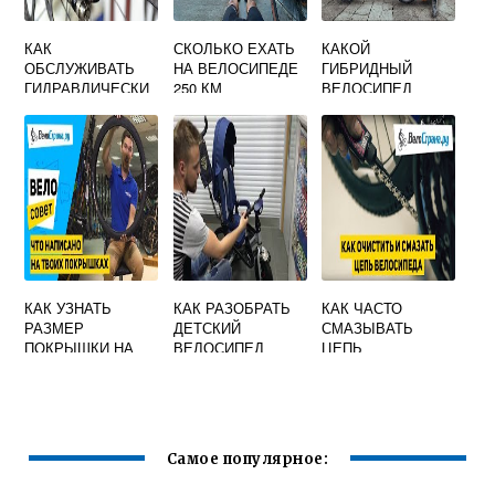
КАК
СКОЛЬКО ЕХАТЬ
КАКОЙ
ОБСЛУЖИВАТЬ
НА ВЕЛОСИПЕДЕ
ГИБРИДНЫЙ
ГИДРАВЛИЧЕСКИ
250 КМ
ВЕЛОСИПЕД
Е ТОРМОЗА НА
ВЫБРАТЬ
ВЕЛОСИПЕДЕ
КАК УЗНАТЬ
КАК РАЗОБРАТЬ
КАК ЧАСТО
РАЗМЕР
ДЕТСКИЙ
СМАЗЫВАТЬ
ПОКРЫШКИ НА
ВЕЛОСИПЕД
ЦЕПЬ
ВЕЛОСИПЕДЕ
КОЛЯСКУ
ВЕЛОСИПЕДА
Самое популярное: