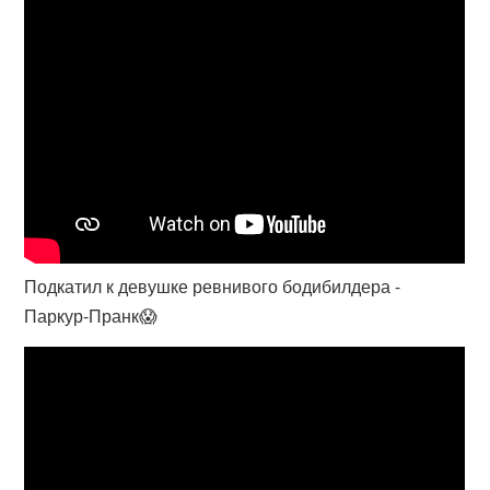
Подкатил к девушке ревнивого бодибилдера -
Паркур-Пранк😱