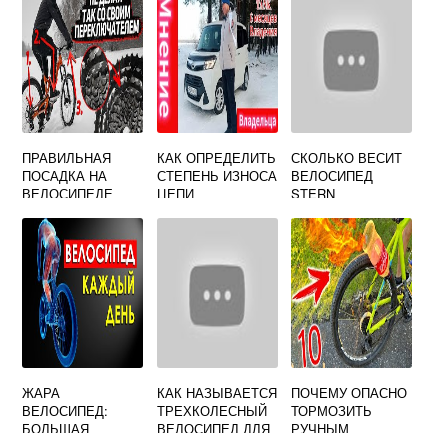
НАСЕЛЕННОГО
ПУНКТА ВЕДЯ
НЕИСПРАВНЫЙ
ВЕЛОСИПЕД
ПРАВИЛЬНАЯ
КАК ОПРЕДЕЛИТЬ
СКОЛЬКО ВЕСИТ
ПОСАДКА НА
СТЕПЕНЬ ИЗНОСА
ВЕЛОСИПЕД
ВЕЛОСИПЕДЕ
ЦЕПИ
STERN
ЖАРА
КАК НАЗЫВАЕТСЯ
ПОЧЕМУ ОПАСНО
ВЕЛОСИПЕД:
ТРЕХКОЛЕСНЫЙ
ТОРМОЗИТЬ
БОЛЬШАЯ
ВЕЛОСИПЕД ДЛЯ
РУЧНЫМ
ОПАСНОСТЬ
ДРИФТА
ПЕРЕДНИМ