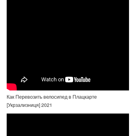
Как Перевозить велосипед в Плацкарте
[Укрзализниця] 2021