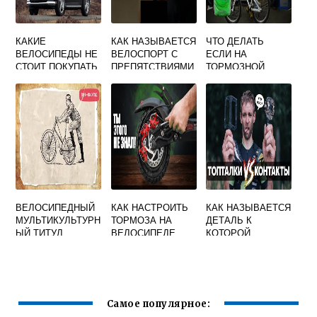
КАКИЕ
КАК НАЗЫВАЕТСЯ
ЧТО ДЕЛАТЬ
ВЕЛОСИПЕДЫ НЕ
ВЕЛОСПОРТ С
ЕСЛИ НА
СТОИТ ПОКУПАТЬ
ПРЕПЯТСТВИЯМИ
ТОРМОЗНОЙ
ДИСК
ВЕЛОСИПЕДА
ПОПАЛО МАСЛО
ВЕЛОСИПЕДНЫЙ
КАК НАСТРОИТЬ
КАК НАЗЫВАЕТСЯ
МУЛЬТИКУЛЬТУРН
ТОРМОЗА НА
ДЕТАЛЬ К
ЫЙ ТИТУЛ
ВЕЛОСИПЕДЕ
КОТОРОЙ
ДЕТСКОМ
КРЕПИТСЯ
ПЕДАЛЬ
ВЕЛОСИПЕДА
Самое популярное: