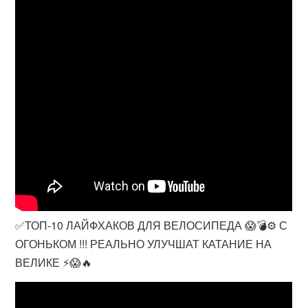
✅ТОП-10 ЛАЙФХАКОВ ДЛЯ ВЕЛОСИПЕДА 😱💣⚙️ С
ОГОНЬКОМ !!! РЕАЛЬНО УЛУЧШАТ КАТАНИЕ НА
ВЕЛИКЕ ⚡️😱🔥