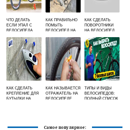
ЧТО ДЕЛАТЬ
КАК ПРАВИЛЬНО
КАК СДЕЛАТЬ
ЕСЛИ УПАЛ С
ПОМЫТЬ
ПОВОРОТНИКИ
ВЕЛОСИПЕДА
ВЕЛОСИПЕД НА
НА ВЕЛОСИПЕД
МОЙКЕ
САМООБСЛУЖИВ
АНИЯ ВИДЕО
КАК СДЕЛАТЬ
КАК НАЗЫВАЕТСЯ
ТИПЫ И ВИДЫ
КРЕПЛЕНИЕ ДЛЯ
ОТРАЖАТЕЛЬ НА
ВЕЛОСИПЕДОВ:
БУТЫЛКИ НА
ВЕЛОСИПЕДЕ
ПОЛНЫЙ СПИСОК
ВЕЛОСИПЕД
СВОИМИ РУКАМИ
Самое популярное: