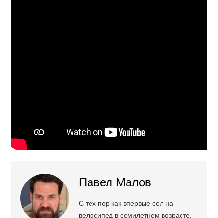
Павел Малов
С тех пор как впервые сел на
велосипед в семилетнем возрасте,